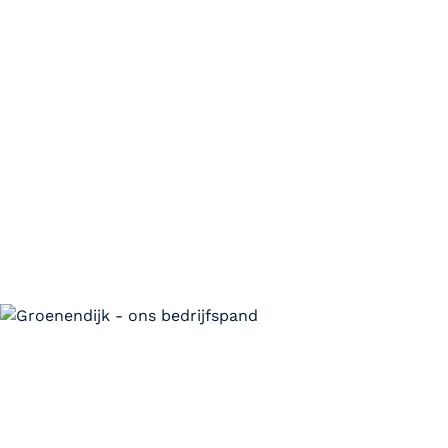
EERLIJK
Oog voor de wereld om ons
heen. Gewaarborgd in onze
Code of Conduct.