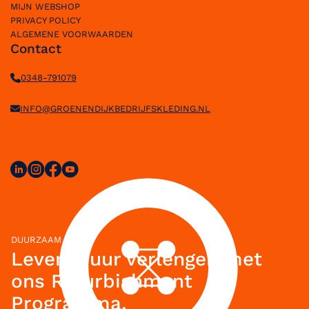
MIJN WEBSHOP
PRIVACY POLICY
ALGEMENE VOORWAARDEN
Contact
0348-791079
INFO@GROENENDIJKBEDRIJFSKLEDING.NL
DUURZAAM
Levensduur verlengen met
ons Refurbishment
Programma.