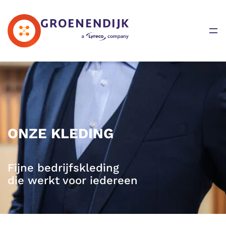
Navigatie overslaan
Op
ONZE KLEDING
Fijne bedrijfskleding
die werkt voor iedereen