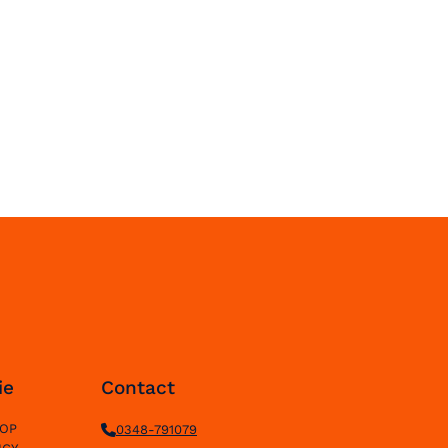
ie
Contact
HOP
0348-791079