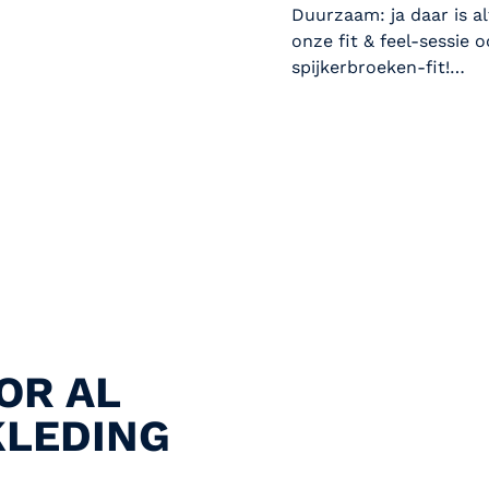
Duurzaam: ja daar is al
onze fit & feel-sessie 
spijkerbroeken-fit!…
Lees artikel
OR AL
KLEDING