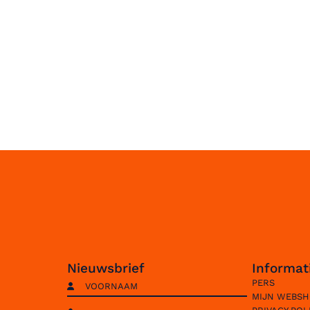
spiegel
geleverd
webshop
stevig
Nieuwsbrief
Informat
PERS
MIJN WEBS