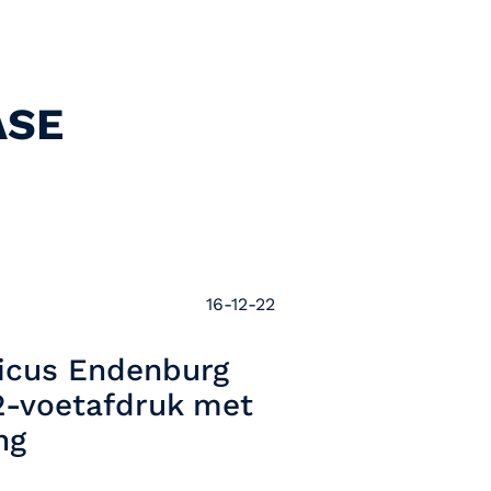
ASE
16-12-22
icus Endenburg
2-voetafdruk met
ng