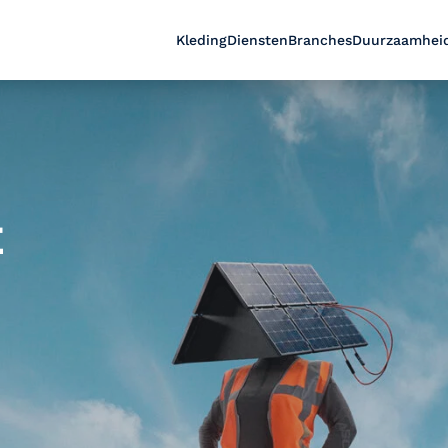
Kleding
Diensten
Branches
Duurzaamhei
E