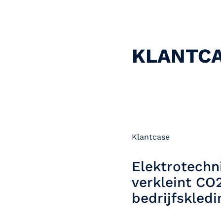
KLANTC
Klantcase
Elektrotechn
verkleint CO
bedrijfskledi