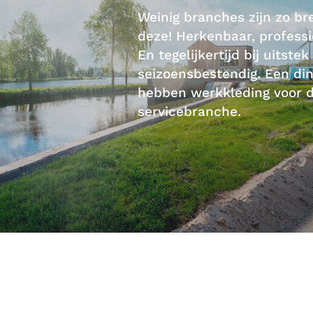
Weinig branches zijn zo br
deze! Herkenbaar, professi
En tegelijkertijd bij uitste
seizoensbestendig. Een din
hebben werkkleding voor de
servicebranche.