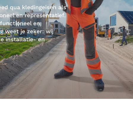
eed qua kledingeisen als
oneel en representatief.
k functioneel en
g weet je zeker: wij
 installatie- en